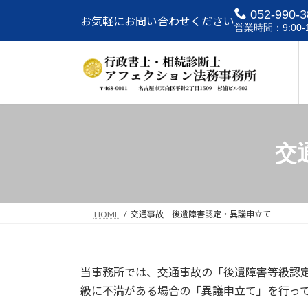
コ
ナ
052-990-3
お気軽にお問い合わせください
ン
ビ
営業時間：9:00-1
テ
ゲ
ン
ー
ツ
シ
へ
ョ
ス
ン
キ
に
ッ
移
交
プ
動
HOME
交通事故 後遺障害認定・異議申立て
当事務所では、交通事故の「後遺障害等級認
級に不満がある場合の「異議申立て」を行っ