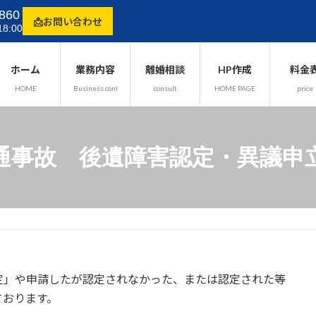
860
📩お問い合わせ
8:00
ホーム
業務内容
離婚相談
HP作成
料金
HOME
Business content
consult
HOME PAGE
price
通事故 後遺障害認定・異議申
定」や申請したが認定されなかった、または認定された等
ております。