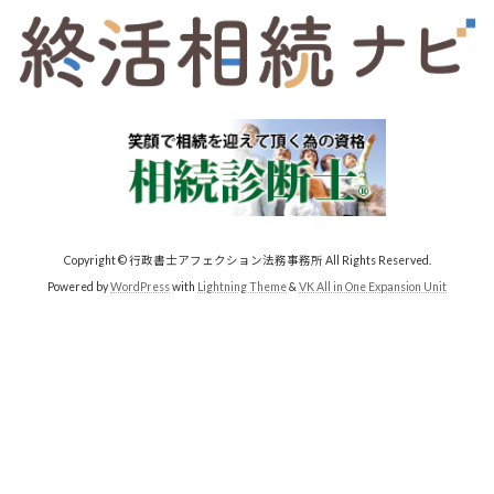
Copyright © 行政書士アフェクション法務事務所 All Rights Reserved.
Powered by
WordPress
with
Lightning Theme
&
VK All in One Expansion Unit