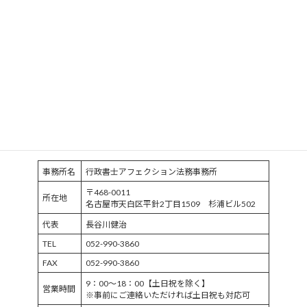
プライバシーポリシー
サイトマップ
事務所名
行政書士アフェクション法務事務所
〒468-0011
所在地
名古屋市天白区平針2丁目1509 杉浦ビル502
代表
長谷川健治
TEL
052-990-3860
FAX
052-990-3860
9：00～18：00【土日祝を除く】
営業時間
※事前にご連絡いただければ土日祝も対応可