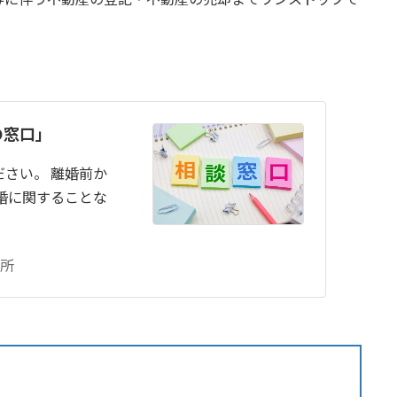
の窓口」
さい。 離婚前か
婚に関することな
所