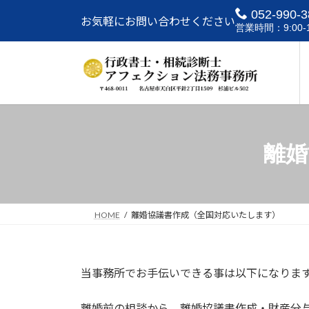
コ
ナ
052-990-3
お気軽にお問い合わせください
ン
ビ
営業時間：9:00-1
テ
ゲ
ン
ー
ツ
シ
へ
ョ
ス
ン
キ
に
ッ
移
離婚
プ
動
HOME
離婚協議書作成（全国対応いたします）
当事務所でお手伝いできる事は以下になりま
離婚前の相談から、離婚協議書作成・財産分