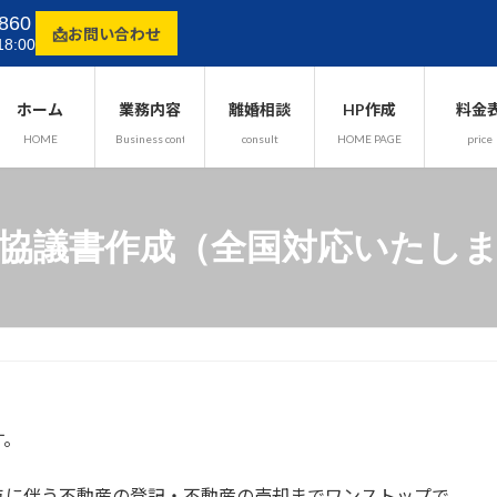
860
📩お問い合わせ
8:00
ホーム
業務内容
離婚相談
HP作成
料金
HOME
Business content
consult
HOME PAGE
price
協議書作成（全国対応いたし
す。
与に伴う不動産の登記・不動産の売却までワンストップで