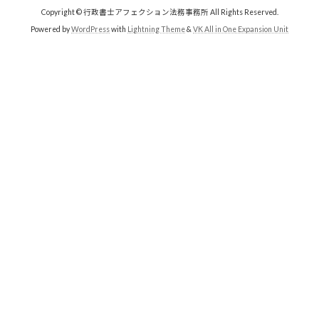
Copyright © 行政書士アフェクション法務事務所 All Rights Reserved.
Powered by
WordPress
with
Lightning Theme
&
VK All in One Expansion Unit