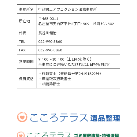
事務所名
行政書士アフェクション法務事務所
〒468-0011
所在地
名古屋市天白区平針2丁目1509 杉浦ビル502
代表
長谷川健治
TEL
052-990-3860
FAX
052-990-3860
9：00～18：00【土日祝を除く】
営業時間
※事前にご連絡いただければ土日祝も対応可
・行政書士（登録番号第24191892号）
保有資格
・申請取次行政書士
・相続診断士