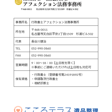
事務所名
行政書士アフェクション法務事務所
〒468-0011
所在地
名古屋市天白区平針2丁目1509 杉浦ビル502
代表
長谷川健治
TEL
052-990-3860
FAX
052-990-3860
9：00～18：00【土日祝を除く】
営業時間
※事前にご連絡いただければ土日祝も対応可
・行政書士（登録番号第24191892号）
保有資格
・申請取次行政書士
・相続診断士