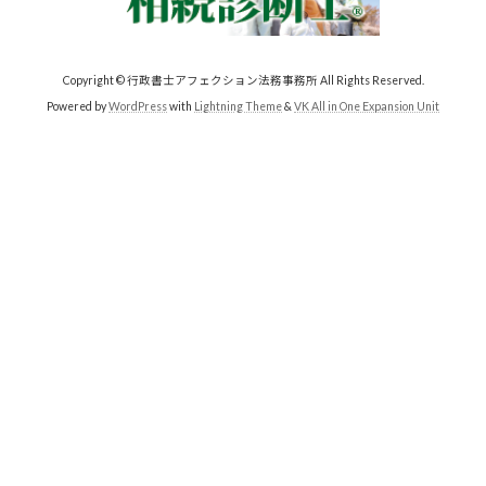
Copyright © 行政書士アフェクション法務事務所 All Rights Reserved.
Powered by
WordPress
with
Lightning Theme
&
VK All in One Expansion Unit