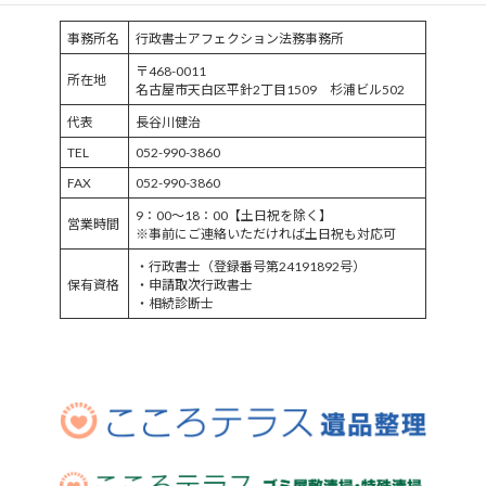
事務所名
行政書士アフェクション法務事務所
〒468-0011
所在地
名古屋市天白区平針2丁目1509 杉浦ビル502
代表
長谷川健治
TEL
052-990-3860
FAX
052-990-3860
9：00～18：00【土日祝を除く】
営業時間
※事前にご連絡いただければ土日祝も対応可
・行政書士（登録番号第24191892号）
保有資格
・申請取次行政書士
・相続診断士