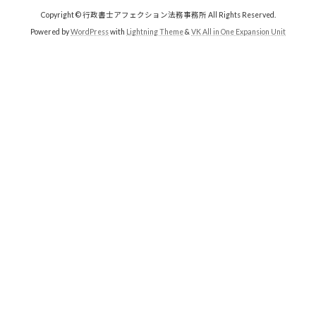
Copyright © 行政書士アフェクション法務事務所 All Rights Reserved.
Powered by
WordPress
with
Lightning Theme
&
VK All in One Expansion Unit