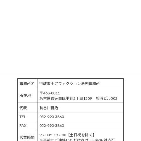
お問合せフォーム
プライバシーポリシー
サイトマップ
事務所名
行政書士アフェクション法務事務所
〒468-0011
所在地
名古屋市天白区平針2丁目1509 杉浦ビル502
代表
長谷川健治
TEL
052-990-3860
FAX
052-990-3860
9：00～18：00【土日祝を除く】
営業時間
※事前にご連絡いただければ土日祝も対応可