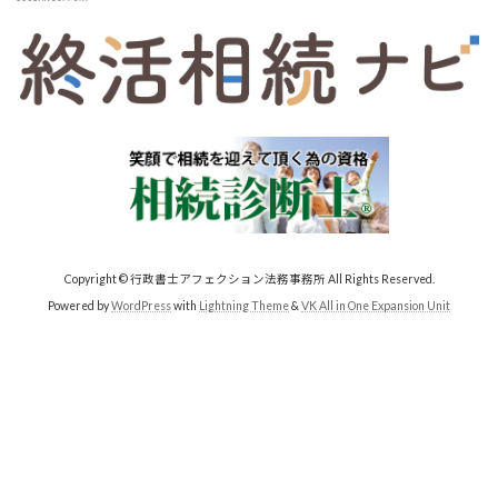
Copyright © 行政書士アフェクション法務事務所 All Rights Reserved.
Powered by
WordPress
with
Lightning Theme
&
VK All in One Expansion Unit