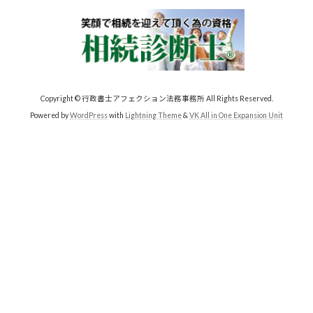
Copyright © 行政書士アフェクション法務事務所 All Rights Reserved.
Powered by
WordPress
with
Lightning Theme
&
VK All in One Expansion Unit