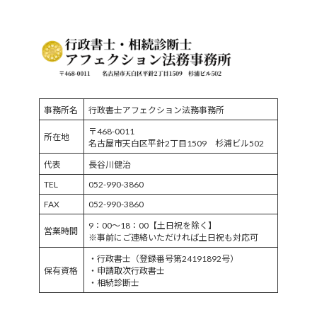
事務所名
行政書士アフェクション法務事務所
〒468-0011
所在地
名古屋市天白区平針2丁目1509 杉浦ビル502
代表
長谷川健治
TEL
052-990-3860
FAX
052-990-3860
9：00～18：00【土日祝を除く】
営業時間
※事前にご連絡いただければ土日祝も対応可
・行政書士（登録番号第24191892号）
保有資格
・申請取次行政書士
・相続診断士