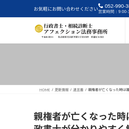
コ
ナ
052-990-3
お気軽にお問い合わせください
ン
ビ
営業時間：9:00-1
テ
ゲ
ン
ー
ツ
シ
へ
ョ
ス
ン
キ
に
ッ
移
プ
動
HOME
更新情報
遺言書
親権者が亡くなった時は
親権者が亡くなった時
政書士が分かりやすく