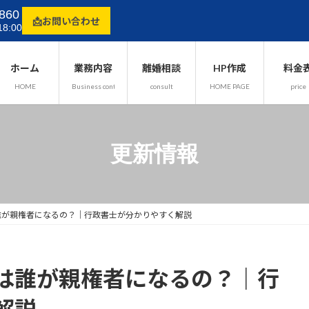
860
📩お問い合わせ
8:00
ホーム
業務内容
離婚相談
HP作成
料金
HOME
Business content
consult
HOME PAGE
price
更新情報
誰が親権者になるの？｜行政書士が分かりやすく解説
は誰が親権者になるの？｜行
解説