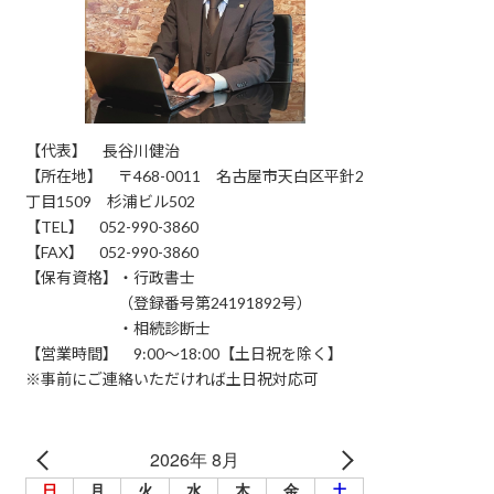
【代表】 長谷川健治
【所在地】 〒468-0011 名古屋市天白区平針2
丁目1509 杉浦ビル502
【TEL】 052-990-3860
【FAX】 052-990-3860
【保有資格】・行政書士
（登録番号第24191892号）
・相続診断士
【営業時間】 9:00～18:00【土日祝を除く】
※事前にご連絡いただければ土日祝対応可
2026年 8月
日
月
火
水
木
金
土