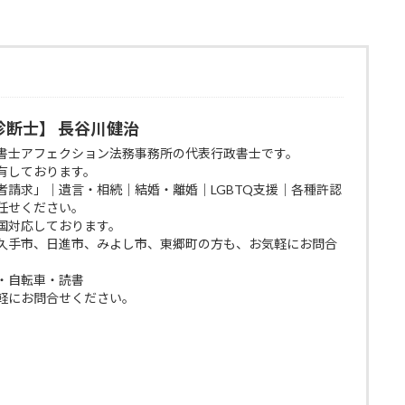
断士】 長谷川健治
書士アフェクション法務事務所の代表行政書士です。
有しております。
者請求」｜遺言・相続｜結婚・離婚｜LGBTQ支援｜各種許認
任せください。
国対応しております。
久手市、日進市、みよし市、東郷町の方も、お気軽にお問合
・自転車・読書
軽にお問合せください。