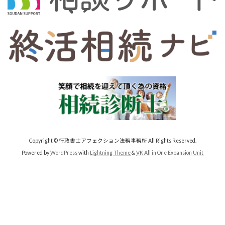
Copyright © 行政書士アフェクション法務事務所 All Rights Reserved.
Powered by
WordPress
with
Lightning Theme
&
VK All in One Expansion Unit