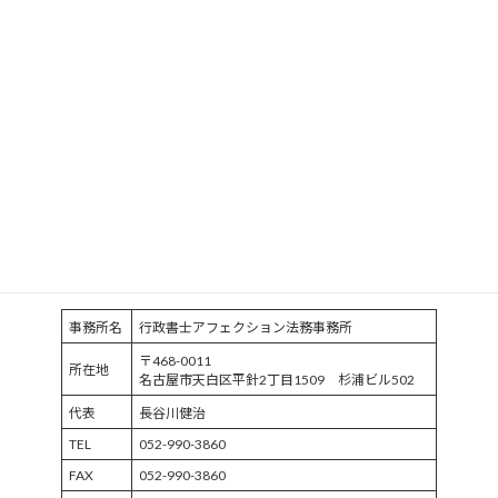
更新情報
お問合せフォーム
プライバシーポリシー
サイトマップ
事務所名
行政書士アフェクション法務事務所
〒468-0011
所在地
名古屋市天白区平針2丁目1509 杉浦ビル502
代表
長谷川健治
TEL
052-990-3860
FAX
052-990-3860